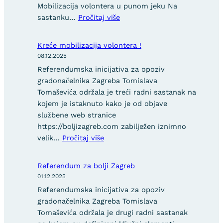
Mobilizacija volontera u punom jeku Na
:
sastanku…
Pročitaj više
UJEDINJENJE
REFERENDUMSKIH
Kreće mobilizacija volontera !
INICIJATIVA
08.12.2025
I
Referendumska inicijativa za opoziv
MOBILIZACIJA
gradonačelnika Zagreba Tomislava
VOLONTERA
Tomaševića održala je treći radni sastanak na
ZA
kojem je istaknuto kako je od objave
BOLJI
službene web stranice
ZAGREB
https://boljizagreb.com zabilježen iznimno
:
velik…
Pročitaj više
Kreće
mobilizacija
Referendum za bolji Zagreb
volontera
01.12.2025
!
Referendumska inicijativa za opoziv
gradonačelnika Zagreba Tomislava
Tomaševića održala je drugi radni sastanak