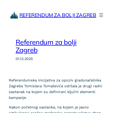
Skoči
do
REFERENDUM ZA BOLJI ZAGREB
sadržaja
Referendum za bolji
Zagreb
01.12.2025
Referendumska inicijativa za opoziv gradonačelnika
Zagreba Tomislava Tomaševića održala je drugi radni
sastanak na kojem su definirani ključni elementi
kampanje.
Nakon početnog sastanka, na kojem je jasno
artikulirano snažno građansko nezadovoljstvo zbog